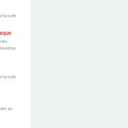
re la suite
mique
frani
ministres
re la suite
ant, au