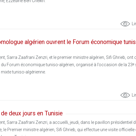
che, Ezzedine Ben Cheikh.
Li
omologue algérien ouvrent le Forum économique tunis
, Sarra Zaafrani Zenzri, et le premier ministre algérien, Sifi Ghrieb, ont 
aux du Forum économique tuniso-algérien, organisé à l’occasion de la 23ᵉ
mixte tuniso-algérienne.
Li
e de deux jours en Tunisie
, Sarra Zaafrani Zenzri, a accueilli, jeudi, dans le pavillon présidentiel 
 le Premier ministre algérien, Sifi Ghrieb, qui effectue une visite officielle