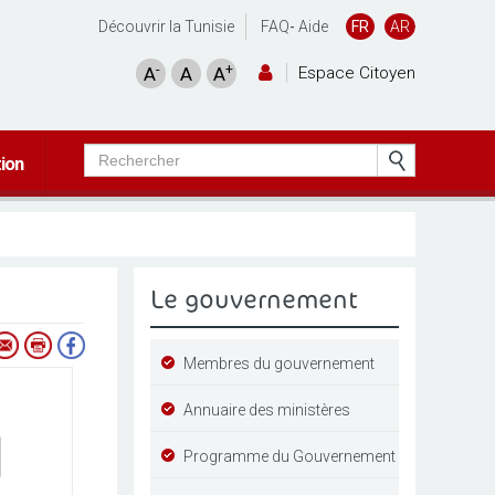
Découvrir la Tunisie
FAQ
-
Aide
FR
AR
-
+
A
A
A
Espace Citoyen
tion
Le gouvernement
Membres du gouvernement
Annuaire des ministères
Programme du Gouvernement