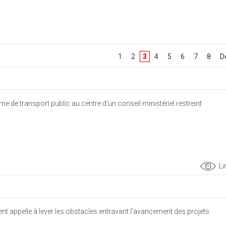
[
1
]
[
2
]
3
[
4
]
[
5
]
[
6
]
[
7
]
[
8
]
[
D
 de transport public au centre d’un conseil ministériel restreint
Li
t appelle à lever les obstacles entravant l'avancement des projets