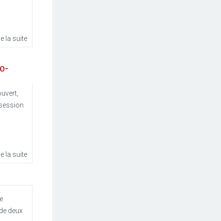
re la suite
o-
ouvert,
 session
re la suite
de
 de deux