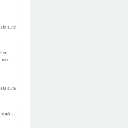
re la suite
frani
randes
re la suite
istériel,