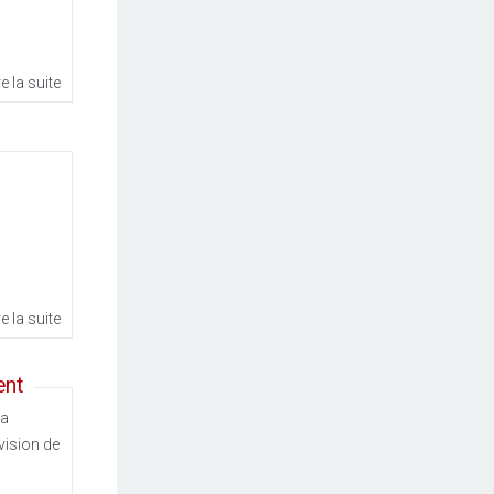
re la suite
re la suite
ent
la
vision de