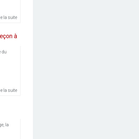
re la suite
leçon à
e du
re la suite
e, la