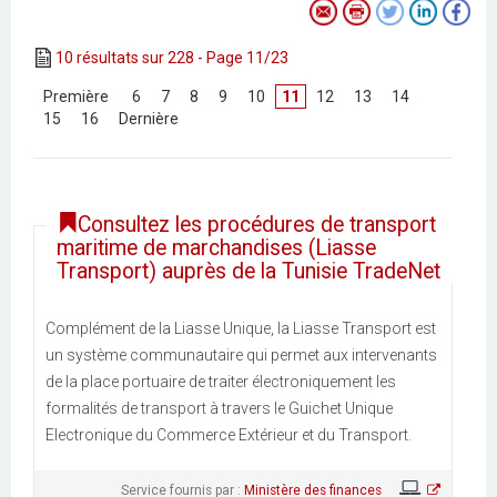
10 résultats sur 228 - Page 11/23
[
Première
]
[
6
]
[
7
]
[
8
]
[
9
]
[
10
]
11
[
12
]
[
13
]
[
14
]
[
15
]
[
16
]
[
Dernière
]
Consultez les procédures de transport
maritime de marchandises (Liasse
Transport) auprès de la Tunisie TradeNet
Complément de la Liasse Unique, la Liasse Transport est
un système communautaire qui permet aux intervenants
de la place portuaire de traiter électroniquement les
formalités de transport à travers le Guichet Unique
Electronique du Commerce Extérieur et du Transport.
Service fournis par :
Ministère des finances