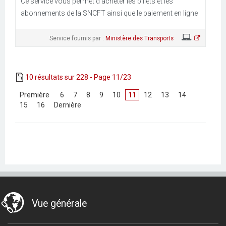
Ce service vous permet d’acheter les billets et les
abonnements de la SNCFT ainsi que le paiement en ligne
Service fournis par :
Ministère des Transports
10 résultats sur 228 - Page 11/23
[
Première
]
[
6
]
[
7
]
[
8
]
[
9
]
[
10
]
11
[
12
]
[
13
]
[
14
]
[
15
]
[
16
]
[
Dernière
]
Vue générale