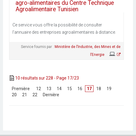
agro-alimentaires du Centre Technique
Agroalimentaire Tunisien
Ce service vous offre la possibilité de consulter
l’annuaire des entreprises agroalimentaires à distance.
Service fournis par :
Ministère de l’Industrie, des Mines et de
l’Energie
10 résultats sur 228 - Page 17/23
[
Première
]
[
12
]
[
13
]
[
14
]
[
15
]
[
16
]
17
[
18
]
[
19
]
[
20
]
[
21
]
[
22
]
[
Dernière
]