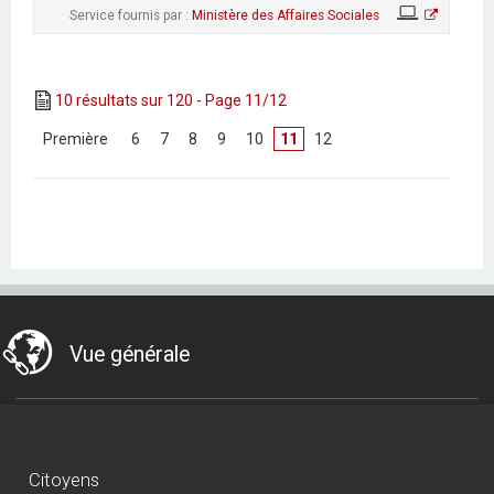
Service fournis par :
Ministère des Affaires Sociales
10 résultats sur 120 - Page 11/12
[
Première
]
[
6
]
[
7
]
[
8
]
[
9
]
[
10
]
11
[
12
]
Vue générale
Citoyens