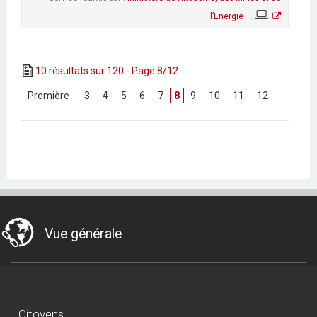
l’Energie
10 résultats sur 120 - Page 8/12
[
Première
]
[
3
]
[
4
]
[
5
]
[
6
]
[
7
]
8
[
9
]
[
10
]
[
11
]
[
12
]
Vue générale
Citoyens