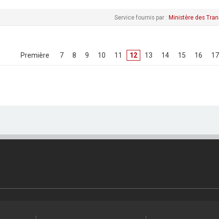
Service fournis par :
Ministère des Tran
[
Première
]
[
7
]
[
8
]
[
9
]
[
10
]
[
11
]
12
[
13
]
[
14
]
[
15
]
[
16
]
[
17