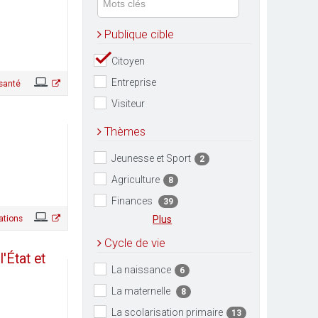
Publique cible
Citoyen
Entreprise
 santé
Visiteur
Thèmes
Jeunesse et Sport
2
Agriculture
8
Finances
39
ations
Plus
Cycle de vie
'État et
La naissance
6
La maternelle
8
La scolarisation primaire
13