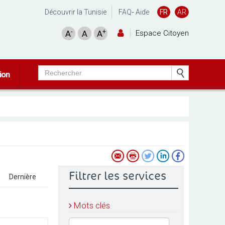
Découvrir la Tunisie
FAQ
-
Aide
FR
AR
-
+
A
A
A
Espace Citoyen
ion
Filtrer les services
]
[
Dernière
]
Mots clés