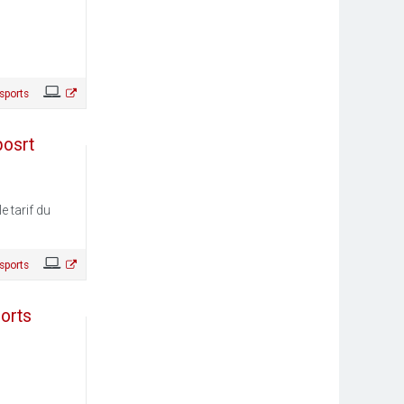
sports
posrt
e tarif du
sports
Ports