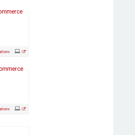
 Commerce
ations
 Commerce
ations