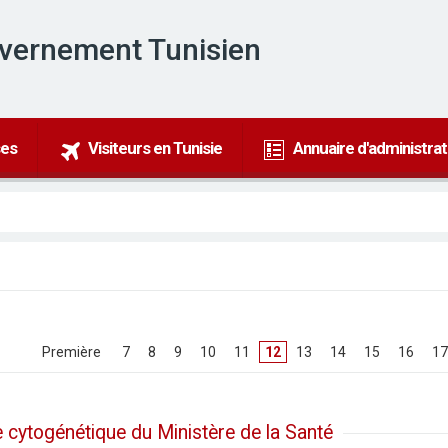
uvernement Tunisien
ses
Visiteurs en Tunisie
Annuaire d'administrat
[
Première
]
[
7
]
[
8
]
[
9
]
[
10
]
[
11
]
12
[
13
]
[
14
]
[
15
]
[
16
]
[
17
de cytogénétique du Ministère de la Santé