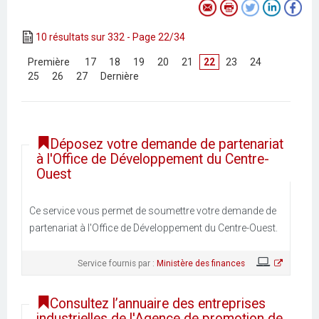
10 résultats sur 332 - Page 22/34
[
Première
]
[
17
]
[
18
]
[
19
]
[
20
]
[
21
]
22
[
23
]
[
24
]
[
25
]
[
26
]
[
27
]
[
Dernière
]
Déposez votre demande de partenariat
à l'Office de Développement du Centre-
Ouest
Ce service vous permet de soumettre votre demande de
partenariat à l'Office de Développement du Centre-Ouest.
Service fournis par :
Ministère des finances
Consultez l’annuaire des entreprises
industrielles de l'Agence de promotion de