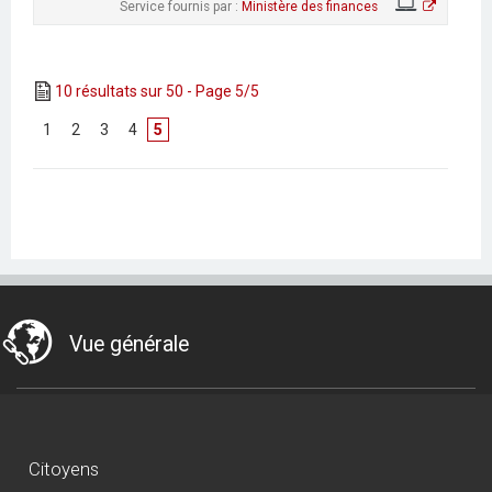
Service fournis par :
Ministère des finances
10 résultats sur 50 - Page 5/5
[
1
]
[
2
]
[
3
]
[
4
]
5
Vue générale
Citoyens